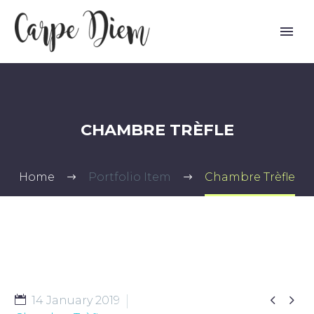
CHAMBRE TRÈFLE
Home
Portfolio Item
Chambre Trèfle


14 January 2019