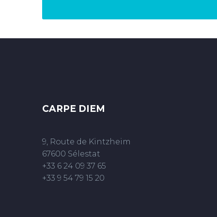
CARPE DIEM
9, Route de Kintzheim
67600 Sélestat
+33 6 24 09 37 65
+33 9 54 79 15 20