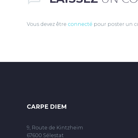
Vous devez être
connecté
pour poster un 
CARPE DIEM
9, Route de Kintzheim
67600 Sélestat